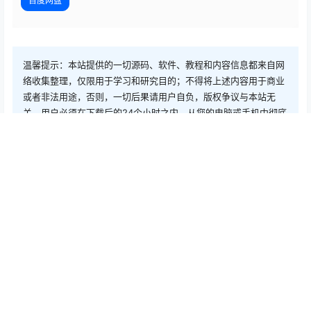
百度网盘
温馨提示：本站提供的一切源码、软件、教程和内容信息都来自网
络收集整理，仅限用于学习和研究目的；不得将上述内容用于商业
或者非法用途，否则，一切后果请用户自负，版权争议与本站无
关。用户必须在下载后的24个小时之内，从您的电脑或手机中彻底
删除上述内容。如果您喜欢该程序和内容，请支持正版，购买注
册，得到更好的正版服务。我们非常重视版权问题，如有侵权请邮
件与我们联系处理。敬请谅解！
点点赞赏，手留余香
给TA打赏
还没有人赞赏，快来当第一个赞赏的人吧！
0
0
海报分享
收藏