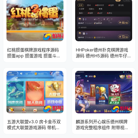
件
红桃掼蛋棋牌游戏程序源码
HHPoker德州扑克棋牌游戏
掼蛋app 掼蛋游戏 掼蛋斗地
源码 德州H5源码 德州牛仔
主
短牌 奥马哈 大菠萝 加勒比
赛事场 德州扑克APP程序源
码带控 完美运营
五游大联盟v3.0 房卡金币双
麟游系列开心娱乐德州棋牌
模式大联盟游戏源码 带机器
游戏完整程序组件 附带视频
人
搭建教程