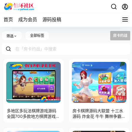
首页
成为会员
源码投稿
全部标签
房卡约战
筛选
多地区多玩法棋牌游戏源码
房卡棋牌源码大联盟 十三水
全国700多款地方棋牌游戏程
源码 炸金花 牛牛 舞林争霸
序 带后台控制 附搭建教程
德州扑克程序源码 带机器人
带控 跑得快房卡棋牌程序组