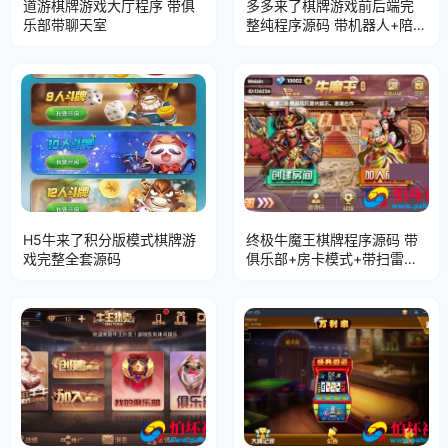
道游棋牌游戏大厅程序 带俱
多多来了棋牌游戏前后端完
乐部带聊天室
整纯程序源码 带机器人+陪玩
+后台控制
H5牛来了积分版模式棋牌游
终极牛魔王棋牌程序源码 带
戏完整全套源码
俱乐部+房卡模式+带扫雷模
式