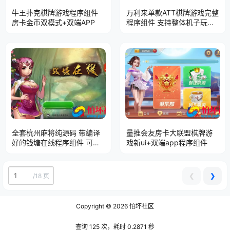
牛王扑克棋牌游戏程序组件
万利来单款ATT棋牌游戏完整
房卡金币双模式+双端APP
程序组件 支持整体机子玩家
多种控制
全套杭州麻将纯源码 带编译
量推会友房卡大联盟棋牌游
好的钱塘在线程序组件 可二
戏新ui+双端app程序组件
次开发
❮
❯
/
18 页
Copyright © 2026
怕坏社区
查询 125 次，耗时 0.2871 秒