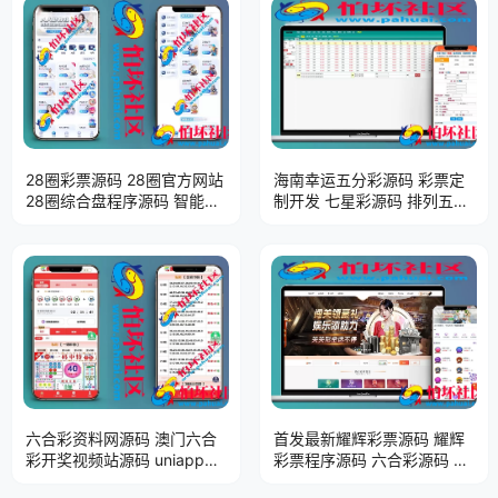
28圈彩票源码 28圈官方网站
海南幸运五分彩源码 彩票定
28圈综合盘程序源码 智能控
制开发 七星彩源码 排列五系
盘+全彩种支持+多端部署+全
统定制 信用盘APP程序开发
品类娱乐平台
六合彩资料网源码 澳门六合
首发最新耀辉彩票源码 耀辉
彩开奖视频站源码 uniapp全
彩票程序源码 六合彩源码 综
开源开奖网论坛源码程序(3
合盘程序搭建 带充值接口 全