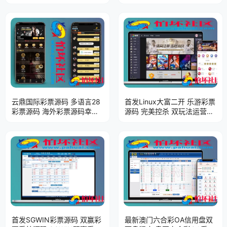
源码 完美运营版本 六合彩程
盘平台源码程序 彩票信用现
序源码 附带搭建教程
金盘完整源码 附带搭建教程
云鼎国际彩票源码 多语言28
首发Linux大富二开 乐游彩票
彩票源码 海外彩票源码幸运
源码 完美控杀 双玩法运营级
28房间模式程序 彩种自定义
博彩程序源码
DIY 代理系统 机器人自动下
注 预设开奖结果
首发SGWIN彩票源码 双赢彩
最新澳门六合彩OA信用盘双