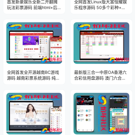
首发新豪娱乐全新二开翻摊
全网首发Linux版大富恒耀娱
玩法彩票源码 前端html+后端
乐程序源码 50多个彩种+所
php程序 附带搭建教程
有功能都正常 附带搭建教程
全网首发全开源越南BC游戏
最新版三合一中原OA香港六
源码 越南彩票系统源码 纯越
合彩信用盘源码 澳门六合彩
南语言彩票源码 越南游戏源
完整运营版本 全开源 附带详
码 越南版大富二开版程序
细搭建教程