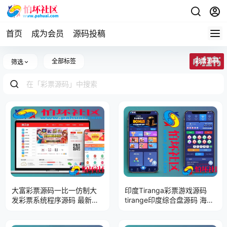
首页
成为会员
源码投稿
全部标签
彩票源码
筛选
大富彩票源码一比一仿制大
印度Tiranga彩票游戏源码
发彩票系统程序源码 最新开
tirange印度综合盘源码 海外
奖功能全部修复
菠菜源码程序 印度赌场源码
印度博彩公司源码程序