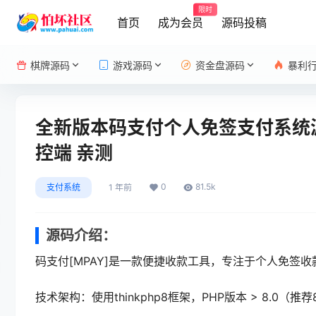
限时
首页
成为会员
源码投稿
棋牌源码
游戏源码
资金盘源码
暴利
全新版本码支付个人免签支付系统源码
控端 亲测
0
81.5k
支付系统
1 年前
源码介绍：
码支付[MPAY]是一款便捷收款工具，专注于个人免
技术架构：使用thinkphp8框架，PHP版本 > 8.0（推荐8