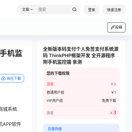
文章
登录
快速注册
投稿
全新版本码支付个人免签支付系统源
附手机监
码 ThinkPHP框架开发 全开源程序
附手机监控端 亲测
您的下载权限
前往下载
游客
￥
3
普通用户组
￥
1
VIP用户组
免费下载
商城系统
3
游客
￥
挂机APP软件
百度网盘