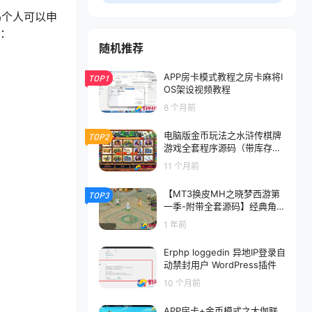
码个人可以申
下：
随机推荐
APP房卡模式教程之房卡麻将I
TOP1
OS架设视频教程
8 个月前
电脑版金币玩法之水浒传棋牌
TOP2
游戏全套程序源码（带库存控
制）
11 个月前
【MT3换皮MH之晓梦西游第
TOP3
一季-附带全套源码】经典角色
扮演类Q萌卡通剧情任务回合
1 年前
手游-最新打包Linux服务端源
码视频架设教程-多功能GM网
Erphp loggedin 异地IP登录自
页后台工具-安卓苹果ios双端
动禁封用户 WordPress插件
版本
10 个月前
APP房卡+金币模式之大伽联