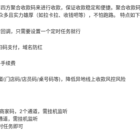
第四方聚合收款码来进行收款，保证收款稳定和便捷。聚合收款
台众多且实力雄厚（如拉卡拉、收钱吧等），不怕跑路。 特点如
付回调，只需要设置一个定时任务就行
扫码支付，域名防红
外手续费
道(门店码/店员码/桌号码等)，降低异地线上收款风控风险
|商家码，2个通道，需挂机监听
个通道，需挂机监听
定时任务即可