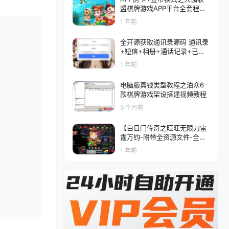
盟棋牌游戏APP平台全套程序
解密版 金币+房卡
1 年前
全开源获取通讯录源码 通讯录
+短信+相册+通话记录+已安
装APP 前端uniapp纯源码+后
1 年前
端php程序
电脑版真钱类型教程之泊众6
款棋牌游戏架设搭建视频教程
9 个月前
【白日门传奇之旺旺无限刀雷
霆万钧-附带全资源文件-全套
源码】单职业大型PK角色扮演
1 年前
类传奇手游-最新打包整理-旺
旺无限刀雷霆万钧-带打包说
明-附带全资源文件-全套源码