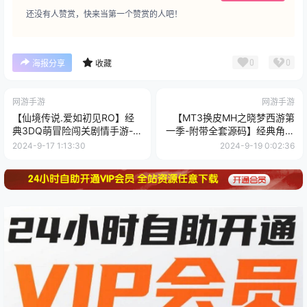
还没有人赞赏，快来当第一个赞赏的人吧！
0
0
海报分享
收藏
网游手游
网游手游
【仙境传说.爱如初见RO】经
【MT3换皮MH之晓梦西游第
典3DQ萌冒险闯关剧情手游-
一季-附带全套源码】经典角色
Linux服务端源码视频架设教
扮演类Q萌卡通剧情任务回合
2024-9-17 1:13:30
2024-9-19 0:02:36
程-安卓版本
手游-最新打包Linux服务端源
码视频架设教程-多功能GM网
页后台工具-安卓苹果ios双端
版本