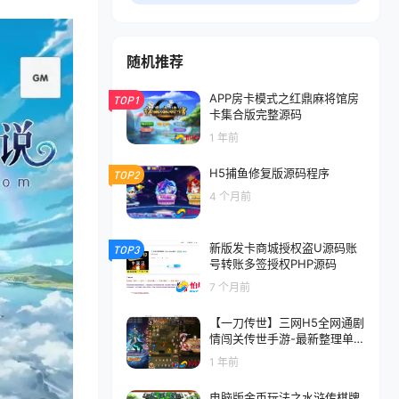
随机推荐
APP房卡模式之红鼎麻将馆房
TOP1
卡集合版完整源码
1 年前
H5捕鱼修复版源码程序
TOP2
4 个月前
新版发卡商城授权盗U源码账
TOP3
号转账多签授权PHP源码
7 个月前
【一刀传世】三网H5全网通剧
情闯关传世手游-最新整理单机
一键即玩镜像端-打包Linux服
1 年前
务端源码视频架设教程
电脑版金币玩法之水浒传棋牌