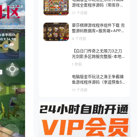
游戏全套程序源码（带库存控
制）
11 个月前
豪莎棋牌游戏程序组件下载 完
整源码数据库+服务端+APP双
端
4 个月前
【白日门传奇之无限刀3之刀
光剑影多区跨服完整版-本地注
册验证】单职业大型PK角色扮
1 年前
演类传奇手游-win服务端源码
视频架设教程-开放多区-开放
电脑版金币玩法之渔王争霸捕
跨服-GM运营后台-多功能GM
鱼游戏程序源码（李逵劈鱼51
授权后台-开放跨服-运营后台-
6原版）
安卓版本
11 个月前