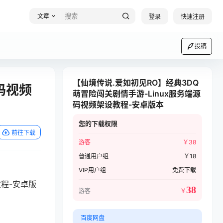
文章
登录
快速注册
投稿
【仙境传说.爱如初见RO】经典3DQ
码视频
萌冒险闯关剧情手游-Linux服务端源
码视频架设教程-安卓版本
您的下载权限
前往下载
游客
￥
38
普通用户组
￥
18
VIP用户组
免费下载
教程-安卓版
38
游客
￥
百度网盘