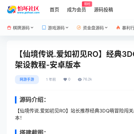
限时
首页
成为会员
源码投稿
棋牌源码
游戏源码
资金盘源码
暴利
【仙境传说.爱如初见RO】经典3D
架设教程-安卓版本
0
76.2k
网游手游
1 年前
源码介绍：
【仙境传说.爱如初见RO】站长推荐经典3DQ萌冒险闯关剧
本！
搭建截图：