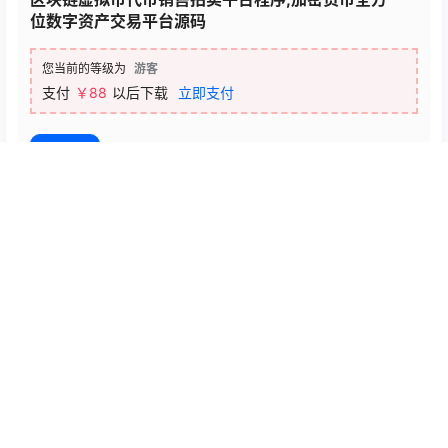
位数字资产交易平台源码
您当前的等级为
游客
支付
￥88
以后下载
立即支付
百度网盘
温馨提示：本站提供的一切源码、软件、教程和内容信息都来自网
络收集整理，仅限用于学习和研究目的；不得将上述内容用于商业
或者非法用途，否则，一切后果请用户自负，版权争议与本站无
关。用户必须在下载后的24个小时之内，从您的电脑或手机中彻底
删除上述内容。如果您喜欢该程序和内容，请支持正版，购买注
册，得到更好的正版服务。我们非常重视版权问题，如有侵权请邮
件与我们联系处理。敬请谅解！