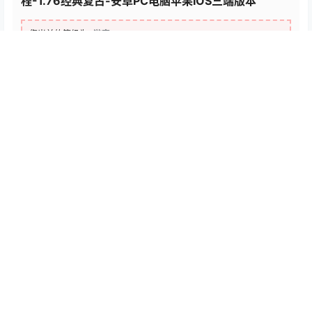
程-1.76经典复古-安卓PC电脑苹果IOS三端版本
您当前的等级为
游客
支付
￥38
以后下载
立即支付
百度网盘
温馨提示：本站提供的一切源码、软件、教程和内容信息都来自网
络收集整理，仅限用于学习和研究目的；不得将上述内容用于商业
或者非法用途，否则，一切后果请用户自负，版权争议与本站无
关。用户必须在下载后的24个小时之内，从您的电脑或手机中彻底
删除上述内容。如果您喜欢该程序和内容，请支持正版，购买注
册，得到更好的正版服务。我们非常重视版权问题，如有侵权请邮
件与我们联系处理。敬请谅解！
点点赞赏，手留余香
给TA打赏