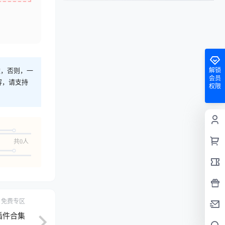
途，否则，一
解锁
会员
容，请支持
权限
共0人
免费专区
娘插件合集