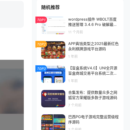
随机推荐
wordpress插件 WBOLT百度
TOP1
推送管理 3.4.6 Pro 破解最新
版
11 个月前
APP真钱类型之2025最新红色
TOP2
永利棋牌游戏平台源码
1 年前
【盲盒系统V4.0】UNI全开源
TOP3
盲盒商城交易平台系统二次开
发带易支付码支付通霸云H5盲
1 年前
盒商城源码
合集发布：提供数量众多之网
狐官方荣耀版多款子游戏源码
7 个月前
巴西PG电子游戏完整运营级程
序源码
2 个月前