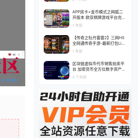
APP房卡+金币模式之网狐二
开版本 欧亚棋牌游戏平台完整
程序组件
1 年前
【传奇之牡丹雷霆2】三网H5
全网通传奇手游-最新打包Linu
x服务端源码视频架设教程-多
1 年前
功能GM网页授权后台-GM管
理网页后台
区块链虚拟币代币销售拍卖平
台 加密货币全方位数字资产交
易平台
5 个月前