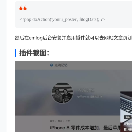
<?php doAction('yoniu_poster', $logData); ?>
然后在emlog后台安装并启用插件就可以去网站文章页
插件截图：