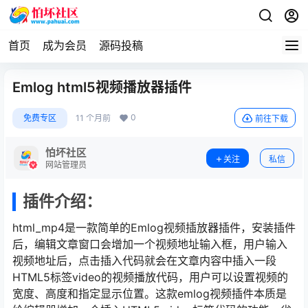
首页
成为会员
源码投稿
Emlog html5视频播放器插件
0
免费专区
11 个月前
前往下载
怕坏社区
关注
私信
网站管理员
插件介绍：
html_mp4是一款简单的Emlog视频插放器插件，安装插件
后，编辑文章窗口会增加一个视频地址输入框，用户输入
视频地址后，点击插入代码就会在文章内容中插入一段
HTML5标签video的视频播放代码，用户可以设置视频的
宽度、高度和指定显示位置。这款emlog视频插件本质是