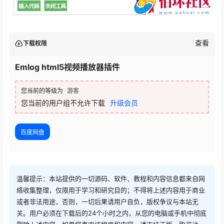
查看
下载权限
Emlog html5视频播放器插件
您当前的等级为
游客
您当前的用户组不允许下载
升级会员
百度网盘
温馨提示：本站提供的一切源码、软件、教程和内容信息都来自网
络收集整理，仅限用于学习和研究目的；不得将上述内容用于商业
或者非法用途，否则，一切后果请用户自负，版权争议与本站无
关。用户必须在下载后的24个小时之内，从您的电脑或手机中彻底