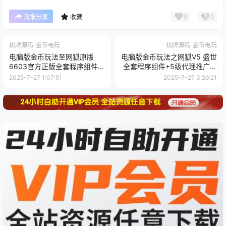
0
0
海报分享
收藏
棋牌源码
金币电玩
棋牌源码
金币电玩
电脑版金币玩法至网狐原版
电脑版金币玩法之网狐V5 盛世
6603官方正版全套程序组件源
全套程序组件+5级代理推广系
码
统源码（完美运营版）附架设
2025-7-27 1:07:51
2025-7-27 3:26:21
教程视频