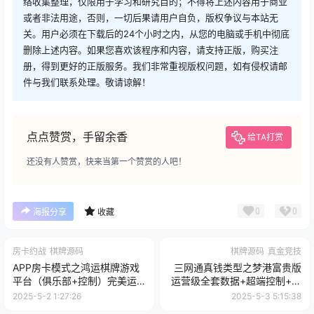
络收集整理，仅限用于学习和研究目的；不得将上述内容用于商业
或者非法用途，否则，一切后果请用户自负，版权争议与本站无
关。用户必须在下载后的24个小时之内，从您的电脑或手机中彻底
删除上述内容。如果您喜欢该程序和内容，请支持正版，购买注
册，得到更好的正版服务。我们非常重视版权问题，如有侵权请邮
件与我们联系处理。敬请谅解！
点点赞赏，手留余香
给TA打赏
还没有人赞赏，快来当第一个赞赏的人吧！
0
0
海报分享
收藏
房卡约战
棋牌源码
棋牌源码
真金竞技
APP房卡模式之鸿运棋牌游戏
三网通真钱类型之梦港富贵版
平台（俱乐部+控制）完美运
运营级全套数据+超端控制+完
营组件
美运营版本
2025-5-2 1:27:26
2025-5-3 5:15:38