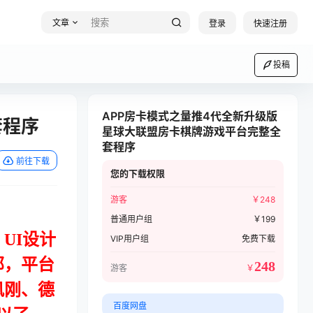
文章
登录
快速注册
投稿
APP房卡模式之量推4代全新升级版
套程序
星球大联盟房卡棋牌游戏平台完整全
套程序
前往下载
您的下载权限
游客
￥
248
普通用户组
￥
199
UI设计
VIP用户组
免费下载
部，平台
248
游客
￥
风刚、德
百度网盘