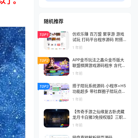
以了。
随机推荐
仿欢乐赚 百万盟 聚享游 游戏
TOP1
试玩 打码平台程序源码 附搭
建教程和游戏接口邮箱接口
1 年前
APP金币玩法之鑫众金币版大
TOP2
联盟棋牌游戏源码程序 含代理
+银商功能
1 年前
搭子陪玩系统源码 小程序+H5
TOP3
功能超多 带社群圈子陪玩点单
服务程序 附搭建教程
1 年前
【传奇手游之仙缘复古卧虎藏
龙月卡白猪3免授权版】三职
业复古特色战神引擎传奇手游-
1 年前
Win服务端源码视频架设教程-
怀旧复古-经典耐玩-新版GM
网盘直链解析网页源码