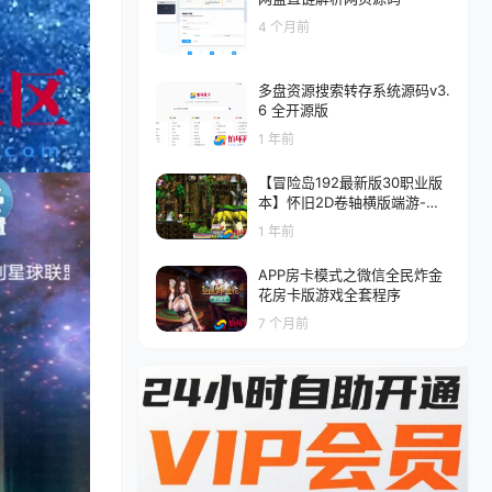
多功能网页授权物品后台-GM
直冲网页后台-安卓苹果IOS双
4 个月前
端版本
多盘资源搜索转存系统源码v3.
6 全开源版
1 年前
【冒险岛192最新版30职业版
本】怀旧2D卷轴横版端游-最
新打包Win服务端源码视频架
1 年前
设教程-配套M工具-完整PC客
户端
APP房卡模式之微信全民炸金
花房卡版游戏全套程序
7 个月前