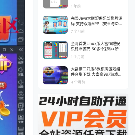
ndora Helper
1 年前
完整Java大联盟俱乐部棋牌源
码 支持双端APP（安卓与IO
S）打包
7 个月前
全网首发Linux版大富恒耀娱
乐程序源码 50多个彩种+所有
功能都正常 附带搭建教程
1 个月前
大富豪二开版8款棋牌游戏组
件合集下载 大富豪997游戏带
微信登陆
4 个月前