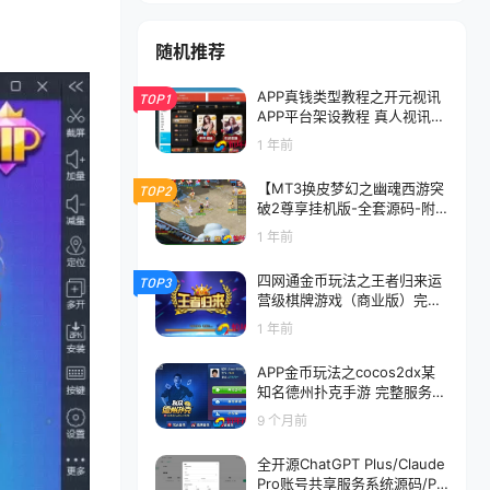
随机推荐
APP真钱类型教程之开元视讯
TOP1
APP平台架设教程 真人视讯游
戏搭建视频
1 年前
【MT3换皮梦幻之幽魂西游突
TOP2
破2尊享挂机版-全套源码-附
带攻略】回合动作手游-最新整
1 年前
理单机一键即玩镜像端-打包Li
nux服务端源码视频架设教程
四网通金币玩法之王者归来运
TOP3
营级棋牌游戏（商业版）完整
全套源代码
1 年前
APP金币玩法之cocos2dx某
知名德州扑克手游 完整服务端
+客户端源码+数据库
9 个月前
全开源ChatGPT Plus/Claude
Pro账号共享服务系统源码/Pa