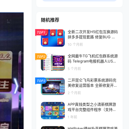
随机推荐
全新二次开发H5红包互换源码
TOP1
拼多多提现套路 修复BUG 易
支付和四方代收接口 完美运营
10 个月前
版本 附搭建教程
全网最牛TG飞机红包群系统源
TOP2
码 Telegram电报机器人USDT
红包群 飞机红包接龙机器人源
5 个月前
码
二开昆仑飞鸟彩票系统源码完
TOP3
美修复运营版本 全新修复开奖
采集
2 个月前
APP真钱类型之小清新棋牌游
戏平台完整组件程序（支持游
戏控制+搭建文档）
1 年前
HHPoker德州扑克棋牌游戏源