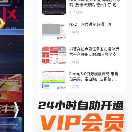
码 德州H5源码 德州牛仔 短牌
奥马哈 大菠萝 加勒比 赛事场
2 个月前
德州扑克APP程序源码带控 完
美运营
HXD十六位进制编辑工具
1 年前
抖音在线点赞任务发布接单运
营平台PHP网站源码 多个支付
通道+分级会员制度
1 年前
Emlog6.0资源模板源码 带自
动采集、带自助广告系统、带
数据到手直接运营
1 年前