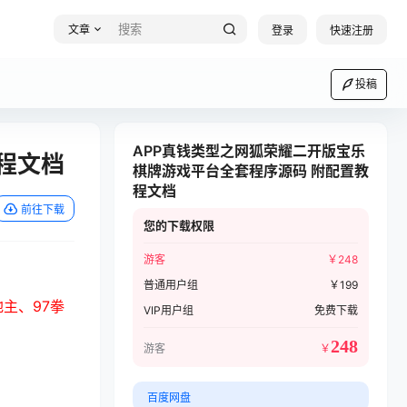
文章
登录
快速注册
投稿
APP真钱类型之网狐荣耀二开版宝乐
程文档
棋牌游戏平台全套程序源码 附配置教
程文档
前往下载
您的下载权限
游客
￥
248
普通用户组
￥
199
主、97拳
VIP用户组
免费下载
248
游客
￥
百度网盘