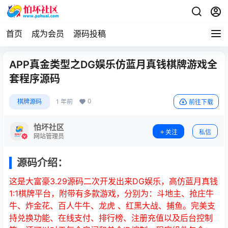
首页
成为会员
源码投稿
APP真金类型之DG娱乐仿蓝月真钱棋牌游戏全
套程序源码
0
棋牌源码
1 年前
前往下载
怕坏社区
关注
私信
网站管理员
源码介绍：
这是大富豪3.29源码二次开发出来DG娱乐，高仿蓝月真钱
1:1棋牌平台，附带有多款游戏，分别为：斗地主、抢庄牛
牛、炸金花、百人牛牛、龙虎 、红黑大战、捕鱼。完美支
持兑换功能、在线支付、排行榜、注册充值以及后台控制