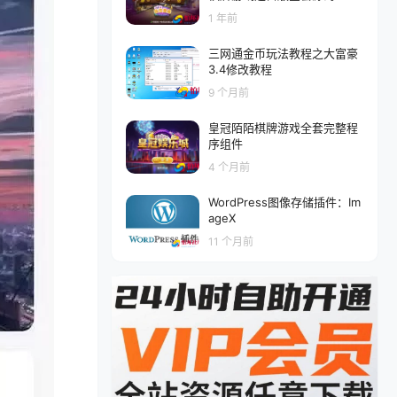
1 年前
三网通金币玩法教程之大富豪
3.4修改教程
9 个月前
皇冠陌陌棋牌游戏全套完整程
序组件
4 个月前
WordPress图像存储插件：Im
ageX
11 个月前