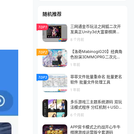
随机推荐
三网通金币玩法之网狐二次开
TOP1
发真正Unity3d大富豪棋牌游
戏全套运营版源码
8 个月前
【洛奇MabinogiG20】经典角
TOP2
色扮演3DMMOPRG二次元卡
通美少女剧情端游-Win服务端
1 年前
源码架设教程-完整PC客户端-
GM命令-详细外网教程
菲菲文件批量重命名 批量更名
TOP3
软件 批量文件处理工具
1 年前
多乐游戏三主题系统源码 双玩
法模式程序 分红机制＋USDT
支付＋后台控杀 附搭建教程
6 个月前
APP房卡模式之约战开心牛牛
棋牌游戏运营版全套源码