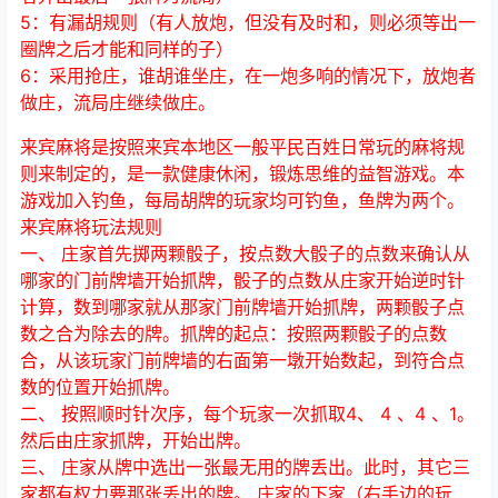
5：有漏胡规则（有人放炮，但没有及时和，则必须等出一
圈牌之后才能和同样的子）
6：采用抢庄，谁胡谁坐庄，在一炮多响的情况下，放炮者
做庄，流局庄继续做庄。
来宾麻将是按照来宾本地区一般平民百姓日常玩的麻将规
则来制定的，是一款健康休闲，锻炼思维的益智游戏。本
游戏加入钓鱼，每局胡牌的玩家均可钓鱼，鱼牌为两个。
来宾麻将玩法规则
一、 庄家首先掷两颗骰子，按点数大骰子的点数来确认从
哪家的门前牌墙开始抓牌，骰子的点数从庄家开始逆时针
计算，数到哪家就从那家门前牌墙开始抓牌，两颗骰子点
数之合为除去的牌。抓牌的起点：按照两颗骰子的点数
合，从该玩家门前牌墙的右面第一墩开始数起，到符合点
数的位置开始抓牌。
二、 按照顺时针次序，每个玩家一次抓取4、 4 、4 、1。
然后由庄家抓牌，开始出牌。
三、 庄家从牌中选出一张最无用的牌丢出。此时，其它三
家都有权力要那张丢出的牌。 庄家的下家（右手边的玩