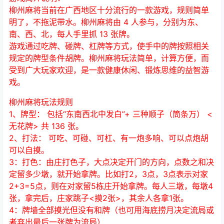
柳州麻将当前在广西地区十分流行的一款游戏，规则简单
明了，不拖泥带水。柳州麻将由 4 人参与，分别为东、
南、西、北，每人手里抓 13 张牌。
游戏通过吃牌、碰牌、杠牌等方式，使手中的牌按照相关
规定的牌型条件胡牌。柳州麻将玩法简单，计算方便，而
受到广大玩家欢迎，是一款健康休闲、锻炼思维的益智游
戏。
柳州麻将玩法规则
1、牌型： 包括“东南西北中发白”+ 三种顺子（筒条万） <
无花牌> 共 136 张。
2、打法： 可吃、可碰、可杠、有一炮多响、可以点炮胡
可以自摸。
3：打色：由庄打色子，大点决定开门的方向，点数之和决
定留多少墩，就开始拿牌。比如打2，3点，3点表示对家
2+3=5点，则在对家留5栋庄开始拿牌。每人三墩，每墩4
张，拿完后，庄家跳子<摸2张>，其余人各拿1张。
4：牌墙全部摸光但没有和牌（也可用海底捞月决定流局或
者弃出最后一张牌为流局）