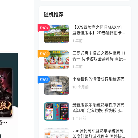
随机推荐
【079冒险岛之怀旧MAX4年
TOP1
度吸怪版本】2D卷轴怀旧卡通
角色扮演挑战剧情游戏-Win服
1 年前
务端源码视频架设教程-修复多
脚本-修复剧情BUG-完整PC客
三网通房卡模式之互往棋牌 11
TOP2
户端
合一 房卡游戏全套源码 直接
搭建
1 年前
小奈猫狗的情侣博客系统源码
TOP3
10 个月前
最新版多乐系统彩票程序源码
3套UI自定义切换 系统彩可控
内置USDT支付功能 附带详细
1 个月前
视频搭建教程
vue源代码印度彩票系统源码,
印度红绿灯游戏程序,国外快