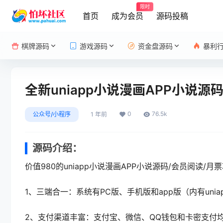
限时
首页
成为会员
源码投稿
棋牌源码
游戏源码
资金盘源码
暴利
全新uniapp小说漫画APP小说源
0
76.5k
公众号/小程序
1 年前
源码介绍：
价值980的uniapp小说漫画APP小说源码/会员阅读/月
1、三端合一：系统有PC版、手机版和app版（内有unia
2、支付渠道丰富：支付宝、微信、QQ钱包和卡密支付均