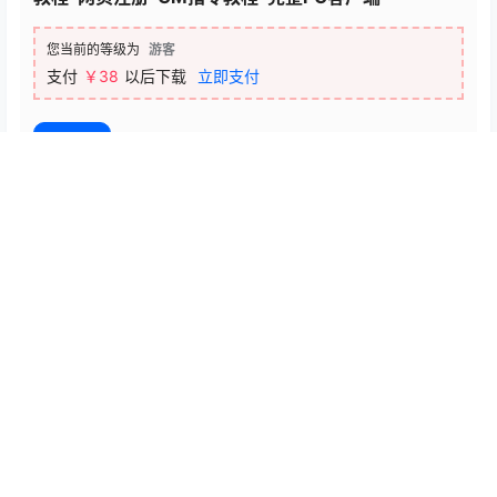
您当前的等级为
游客
支付
￥38
以后下载
立即支付
百度网盘
温馨提示：本站提供的一切源码、软件、教程和内容信息都来自网
络收集整理，仅限用于学习和研究目的；不得将上述内容用于商业
或者非法用途，否则，一切后果请用户自负，版权争议与本站无
关。用户必须在下载后的24个小时之内，从您的电脑或手机中彻底
删除上述内容。如果您喜欢该程序和内容，请支持正版，购买注
册，得到更好的正版服务。我们非常重视版权问题，如有侵权请邮
件与我们联系处理。敬请谅解！
点点赞赏，手留余香
给TA打赏