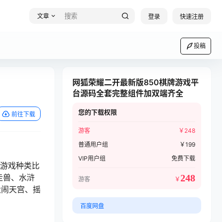
文章
登录
快速注册
投稿
网狐荣耀二开最新版850棋牌游戏平
台源码全套完整组件加双端齐全
您的下载权限
前往下载
游客
￥
248
普通用户组
￥
199
VIP用户组
免费下载
，游戏种类比
走兽、水浒
248
游客
￥
大闹天宫、摇
百度网盘