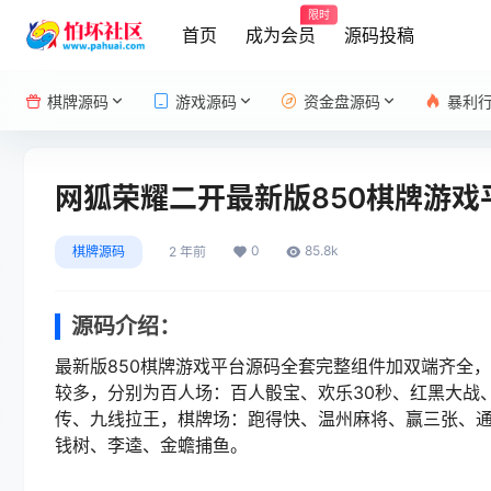
限时
首页
成为会员
源码投稿
棋牌源码
游戏源码
资金盘源码
暴利
网狐荣耀二开最新版850棋牌游
0
85.8k
棋牌源码
2 年前
源码介绍：
最新版850棋牌游戏平台源码全套完整组件加双端齐全
较多，分别为百人场：百人骰宝、欢乐30秒、红黑大战
传、九线拉王，棋牌场：跑得快、温州麻将、赢三张、
钱树、李逵、金蟾捕鱼。