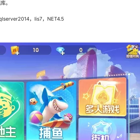
据库。
ver2014，Iis7，NET4.5