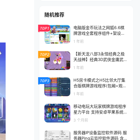
随机推荐
电脑版金币玩法之网狐6.6棋
TOP1
牌游戏全套程序组件+架设视
频教程(正式商业版)
1 年前
【新天龙八部3永恒经典之极
TOP2
天战神】经典3D武侠金庸武侠
端游–打包Linux服务端源码视
1 年前
频架设教程-完整PC客户端-配
套GM工具
H5房卡模式之H5比邻大厅集
TOP3
合版棋牌游戏程序(包厢+观战
+防伪)
1 年前
移动电玩大玩家棋牌游戏程序
星力平台 支持安卓苹果系统P
C 支持三网通
3 个月前
服务器IP设备监控软件源码 服
务器Ping云监控软件源码 含成