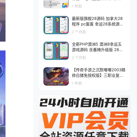
品软件
1 年前
最新版旗舰28源码 加拿大28
程序 pc蛋蛋 幸运28系统源码
彩种丰富 机器人带控完美无B
2 个月前
UG 附带搭建教程
全新PHP澳洲5 澳洲8幸运五
游戏源码 含番摊升级版 28机
器人程序源码 多套UI自定义切
2 个月前
换
【传奇手游之沉默嘟嘟2003精
修白猪免授权版】三职业复古
特色战神引擎传奇手游-Win服
1 年前
务端源码视频架设教程-新版G
M多功能网页授权物品后台-G
M直冲网页后台-安卓苹果IOS
双端版本