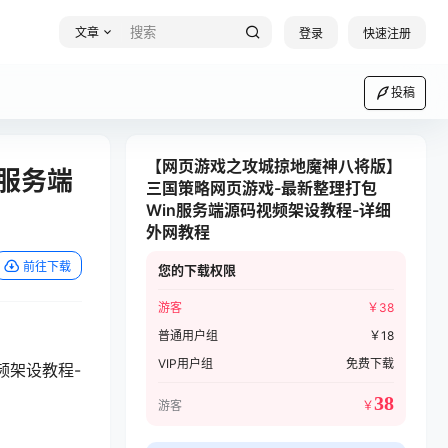
文章
登录
快速注册
投稿
【网页游戏之攻城掠地魔神八将版】
服务端
三国策略网页游戏-最新整理打包
Win服务端源码视频架设教程-详细
外网教程
前往下载
您的下载权限
游客
￥
38
普通用户组
￥
18
VIP用户组
免费下载
频架设教程-
38
游客
￥