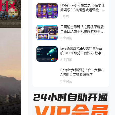
H5房卡+积分模式之h5菠萝休
闲娱乐2.0棋牌游戏运营级二
次开发版本+俱乐部+大联盟
1 年前
三网通金币玩法之网狐荣耀版
全新LUA带手机棋牌游戏平台
全新版本完整棋牌源码
8 个月前
java语言虚拟币USDT兑换系
统 USDT承兑平台源码 数字货
币兑换 加密货币转换
5 个月前
SK海峡六和源码 5合一六和O
A信用盘完整源码程序
6 个月前