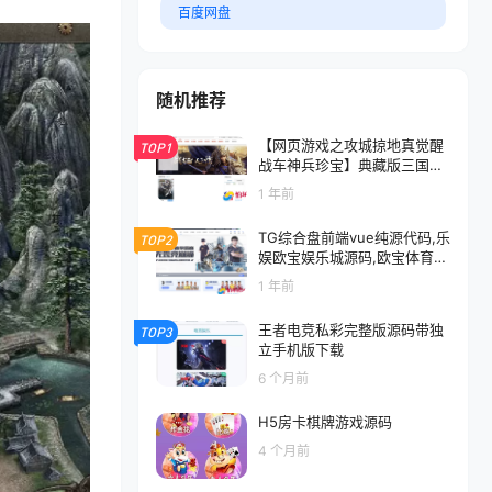
百度网盘
随机推荐
【网页游戏之攻城掠地真觉醒
TOP1
战车神兵珍宝】典藏版三国策
略攻城略地国战网页游戏-最新
1 年前
打包Wn服务端源码视频架设
教程-配套GM网页工具-详细
TG综合盘前端vue纯源代码,乐
TOP2
外网教程
娱欧宝娱乐城源码,欧宝体育游
戏系统程序
1 年前
王者电竞私彩完整版源码带独
TOP3
立手机版下载
6 个月前
H5房卡棋牌游戏源码
4 个月前