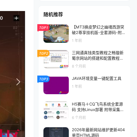
随机推荐
【MT3换皮梦幻之幽魂西游突
TOP1
破2尊享挂机版-全套源码-附
带攻略】回合动作手游-最新整
1 年前
理单机一键即玩镜像端-打包Li
nux服务端源码视频架设教程
三网通真钱类型教程之畅璇新
TOP2
葡京网站的搭建和配置教程
（第二课）
8 个月前
JAVA环境变量一键配置工具
TOP3
1 年前
H5赛马＋CQ飞鸟系统全套源
码 支持Linux部署 附带采集脚
本
6 个月前
2026年最新网站维护更新404
单页HTML源码