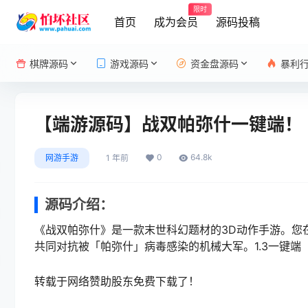
限时
首页
成为会员
源码投稿
棋牌源码
游戏源码
资金盘源码
暴利
【端游源码】战双帕弥什一键端！
0
64.8k
网游手游
1 年前
源码介绍：
《战双帕弥什》是一款末世科幻题材的3D动作手游。您
共同对抗被「帕弥什」病毒感染的机械大军。1.3一键端
转载于网络赞助股东免费下载了！