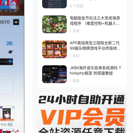
6 个月前
电脑版金币玩法之大圣闹海游
戏程序 （难度控制+机器人）
带资源文件
1 年前
APP真钱类型之陌陌全新二代
99娱乐棋牌游戏平台终极修复
版 可完美运营
1 年前
JKBX海外音乐抢单系统源码 T
hinkphp框架 附搭建教程
1 年前