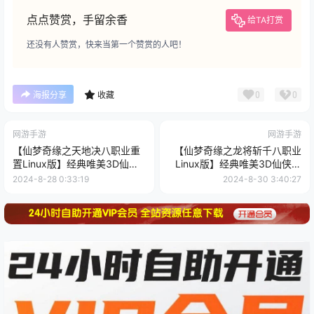
点点赞赏，手留余香
给TA打赏
还没有人赞赏，快来当第一个赞赏的人吧！
0
0
海报分享
收藏
网游手游
网游手游
【仙梦奇缘之天地决八职业重
【仙梦奇缘之龙将斩千八职业
置Linux版】经典唯美3D仙侠
Linux版】经典唯美3D仙侠角
角色扮演类剧情闯关手游-
色扮演类剧情闯关手游-最新打
2024-8-28 0:33:19
2024-8-30 3:40:27
Linux服务端源码视频架设教程
包Linux服务端源码视频架设教
程