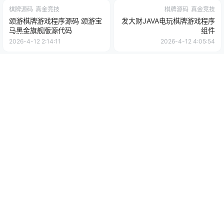
棋牌源码
真金竞技
棋牌源码
真金竞技
颂游棋牌游戏程序源码 颂游宝
发大财JAVA电玩棋牌游戏程序
马黑金旗舰版源代码
组件
2026-4-12 2:14:11
2026-4-12 4:05:54
Copyright © 2026
怕坏社区