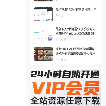
设教程-多功能授权GM网页后
台-GM后台-苹果IOS安卓双端
隐密录像 取证录像录音好工具
版本
1 年前
最新获取手机通讯录系统源码
双端APP 完美获取通讯录 短
信 相册定位信息
5 个月前
盛世H5＋APP双端红88棋牌
游戏平台真金版完整源码程序
6 个月前