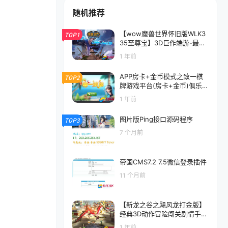
随机推荐
【wow魔兽世界怀旧版WLK3
TOP1
35至尊宝】3D巨作端游-最新
整理打包Win服务端源码视频
1 年前
架设教程-网页注册-GM指令
教程-完整PC客户端
APP房卡+金币模式之致一棋
TOP2
牌游戏平台(房卡+金币)俱乐部
一体程序
1 年前
图片版Ping接口源码程序
TOP3
7 个月前
帝国CMS7.2 7.5微信登录插件
11 个月前
【新龙之谷之飓风龙打金版】
经典3D动作冒险闯关剧情手
游-最新打包linux源码详细架
1 年前