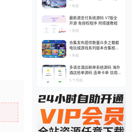
扮演剧情任务端游-Linux服务
1 年前
端源码视频架设教程
最新源支付系统源码 V7版全
开源 免授权程序 附搭建教程
1 年前
合集发布提供数量众多之蜀都
电玩城游戏系列版本合集程序
蜀都9320版_蜀都857版（附
1 年前
解密工具）
多语言酒店刷单系统源码 海外
酒店抢单源码 连单卡单 信用
分 旅游酒店抢单
5 个月前