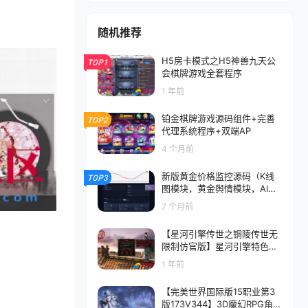
随机推荐
H5房卡模式之H5神兽九天公
TOP1
会棋牌游戏全套程序
1 年前
铂金棋牌游戏源码组件+完善
TOP2
代理系统程序+双端AP
4 个月前
新版黄金价格监控源码（K线
TOP3
图模块，黄金舆情模块，AI智
能客服）
7 个月前
【星河引擎传世之铜陵传世无
限制仿官版】星河引擎特色四
职业传奇端游-Win服务端源码
1 年前
视频架设教程-配套全套补丁登
入器
【完美世界国际版15职业第3
版173V344】3D魔幻RPG角色