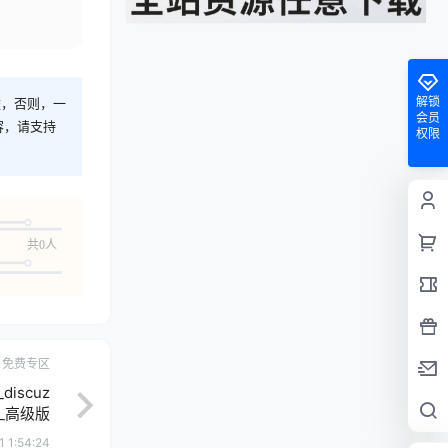
解锁
途，否则，一
会员
容，请支持
权限
共0人
免费专区
iscuz
_高级版
1 1:54:24