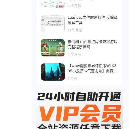
6 个月前
Lua/luac文件解密软件 反编译
破解工具
11 个月前
推倒胡 山西扣点房卡麻将游戏
完整程序源码
4 个月前
【wow魔兽世界怀旧版WLK3
35小龙虾斗气变态端】典藏怀
旧西方魔幻3D巨作端游-最新
1 年前
整理打包Win服务端源码视频
架设教程-网页注册-GM指令
教程-完整PC客户端