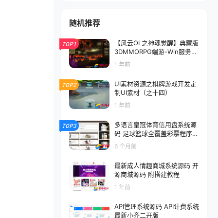
随机推荐
【风云OL之神魂觉醒】典藏版
TOP1
3DMMORPG端游-Win服务端
源码架设教程-网页注册-GM
1 年前
命令-完整PC客户端
UI素材资源之棋牌游戏开发定
TOP2
制UI素材（之十四）
1 年前
多语言皇冠体育信用盘系统源
TOP3
码 足球篮球全覆盖彩票程序
多级权限登录 附搭建教程
6 个月前
最新成人情趣商城系统源码 开
源商城源码 附搭建教程
1 年前
API管理系统源码 API计费系统
最新小齐二开版