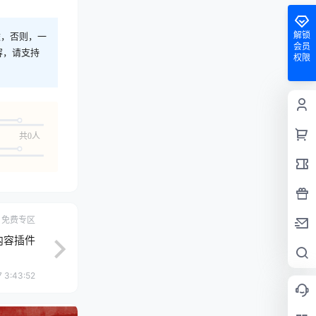
解锁
途，否则，一
会员
容，请支持
权限
共0人
免费专区
内容插件
 3:43:52