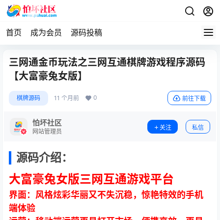
首页
成为会员
源码投稿
三网通金币玩法之三网互通棋牌游戏程序源码
【大富豪兔女版】
0
棋牌源码
11 个月前
前往下载
怕坏社区
关注
私信
网站管理员
源码介绍：
大富豪兔女版三网互通游戏平台
界面：风格炫彩华丽又不失沉稳，惊艳特效的手机
端体验