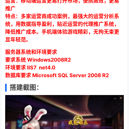
运营：移动端运营更易打开市场，便携高效，更易
推广
特点：多家运营商成功案例，最强大的运营分析系
统，用数据指导盈利，贴近运营的代理推广系统，
降低推广成本。手机端体验游戏精彩，无拘无束更
显年轻范。
服务器系统和环境要求
要求系统 Windows2008R2
环境要求 IIS7 net4.0
数据库要求 Microsoft SQL Server 2008 R2
搭建截图：