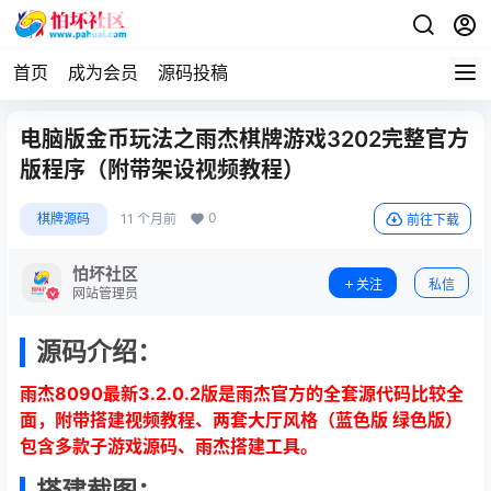
首页
成为会员
源码投稿
电脑版金币玩法之雨杰棋牌游戏3202完整官方
版程序（附带架设视频教程）
0
棋牌源码
11 个月前
前往下载
怕坏社区
关注
私信
网站管理员
源码介绍：
雨杰8090最新3.2.0.2版是雨杰官方的全套源代码比较全
面，附带搭建视频教程、两套大厅风格（
蓝色版
绿色版）
包含
多款子游戏
源码、雨杰搭建工具。