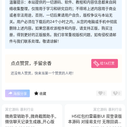
温馨提示：本站提供的一切源码、软件、教程和内容信息都来自网
络收集整理，仅限用于学习和研究目的；不得将上述内容用于商业
或者非法用途，否则，一切后果请用户自负，版权争议与本站无
关。用户必须在下载后的24个小时之内，从您的电脑或手机中彻底
删除上述内容。如果您喜欢该程序和内容，请支持正版，购买注
册，得到更好的正版服务。我们非常重视版权问题，如有侵权请邮
件与我们联系处理。敬请谅解！
点点赞赏，手留余香
给TA打赏
还没有人赞赏，快来当第一个赞赏的人吧！
0
0
海报分享
收藏
其它源码
暴利行业
其它源码
暴利行业
微商营销助手_微商截图助手_
H5红包扫雷最新UI 双登录版
微信聊天记录生成器_开心版
本源码 对接易支付 无限回调版
注册登录版 附搭建教程