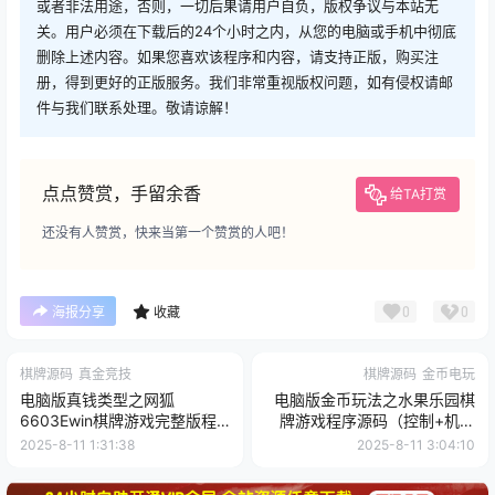
或者非法用途，否则，一切后果请用户自负，版权争议与本站无
关。用户必须在下载后的24个小时之内，从您的电脑或手机中彻底
删除上述内容。如果您喜欢该程序和内容，请支持正版，购买注
册，得到更好的正版服务。我们非常重视版权问题，如有侵权请邮
件与我们联系处理。敬请谅解！
点点赞赏，手留余香
给TA打赏
还没有人赞赏，快来当第一个赞赏的人吧！
0
0
海报分享
收藏
棋牌源码
真金竞技
棋牌源码
金币电玩
电脑版真钱类型之网狐
电脑版金币玩法之水果乐园棋
6603Ewin棋牌游戏完整版程
牌游戏程序源码（控制+机器
序源码 附搭建视频教程
人）
2025-8-11 1:31:38
2025-8-11 3:04:10