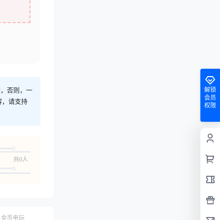
解锁
途，否则，一
会员
容，请支持
权限
共0人
金币电玩