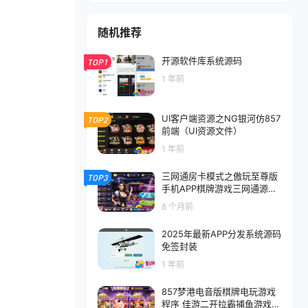
随机推荐
开源软件库系统源码
TOP1
1 年前
UI客户端资源之NG银河仿857
TOP2
前端（UI资源文件）
1 年前
三网通房卡模式之傲玩至尊版
TOP3
手机APP棋牌游戏三网通源码
程序
8 个月前
2025年最新APP分发系统源码
免签封装
1 年前
857梦港电音版棋牌电玩游戏
程序 佳游二开拉霸捕鱼游戏源