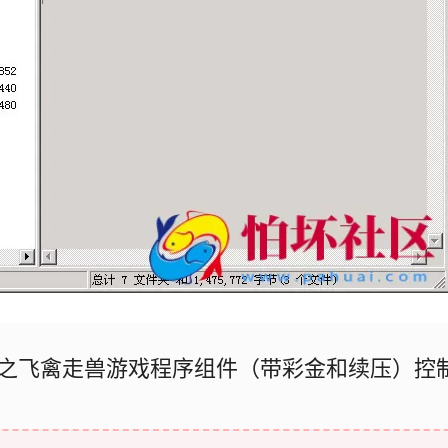
之飞禽走兽游戏程序组件（带彩金和续压）控