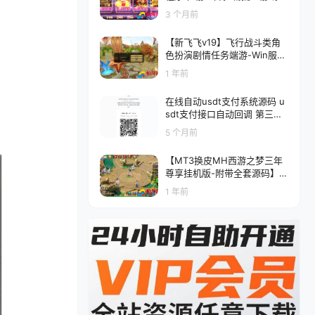
码
3 个月前
【新飞飞v19】飞行战斗类角
色扮演剧情任务端游-Win服务
端源码视频架设教程-GM工
1 年前
具-详细外网教程-完整PC客户
端
在线自动usdt支付系统源码 u
sdt支付接口自动回调 第三方
支付平台源码
5 个月前
【MT3换皮MH西游之梦三年
尊享挂机版-附带全套源码】Q
萌卡通剧情人物回合动作手游-
1 年前
Linux服务端源码视频架设教
程-多功能GM网页后台-代理
后台-安卓苹果IOS双端版本