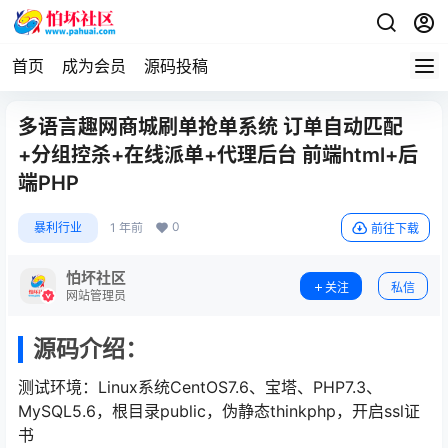
首页
成为会员
源码投稿
多语言趣网商城刷单抢单系统 订单自动匹配
+分组控杀+在线派单+代理后台 前端html+后
端PHP
0
暴利行业
1 年前
前往下载
怕坏社区
关注
私信
网站管理员
源码介绍：
测试环境：Linux系统CentOS7.6、宝塔、PHP7.3、
MySQL5.6，根目录public，伪静态thinkphp，开启ssl证
书