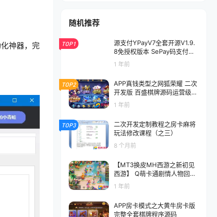
随机推荐
源支付YPayV7全套开源V1.9.
TOP1
动化神器，完
8免授权版本 SePay码支付MP
ay易支付Epay开源程序源码
1 年前
APP真钱类型之网狐荣耀 二次
TOP2
开发版 百盛棋牌源码运营级别
版本 带真人视讯
1 年前
二次开发定制教程之房卡麻将
TOP3
玩法修改课程（之三）
8 个月前
【MT3换皮MH西游之新初见
西游】 Q萌卡通剧情人物回合
动作手游-最新打包Linux服务
1 年前
端源码视频架设教程-多功能G
M网页后台-管理后台-安卓苹
APP房卡模式之大黄牛房卡版
果IOS双端版本
完整全套棋牌程序源码