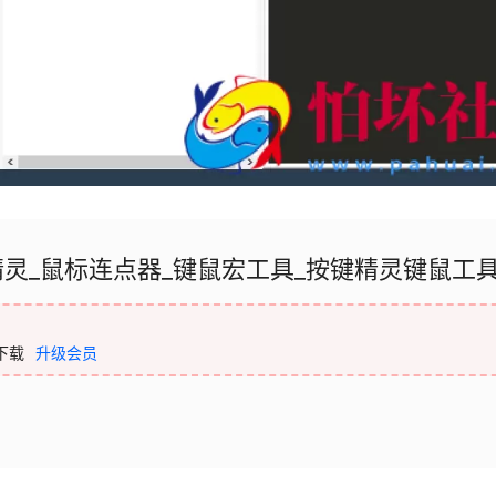
精灵_鼠标连点器_键鼠宏工具_按键精灵键鼠工
下载
升级会员