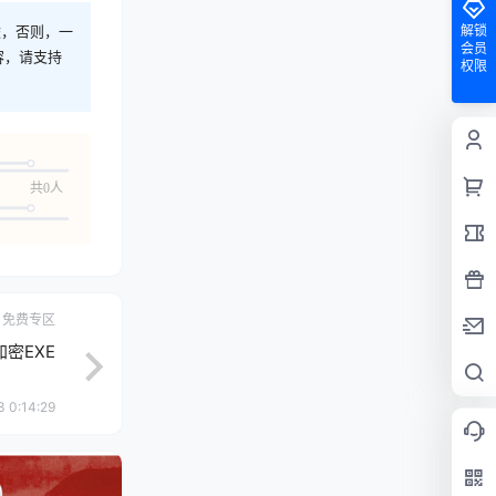
解锁
途，否则，一
会员
容，请支持
权限
共0人
免费专区
密EXE
 0:14:29