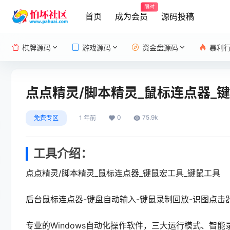
限时
首页
成为会员
源码投稿
棋牌源码
游戏源码
资金盘源码
暴利
点点精灵/脚本精灵_鼠标连点器_
0
75.9k
免费专区
1 年前
工具介绍：
点点精灵/脚本精灵_鼠标连点器_键鼠宏工具_键鼠工具
后台鼠标连点器-键盘自动输入-键鼠录制回放-识图点击
专业的Windows自动化操作软件，三大运行模式、智