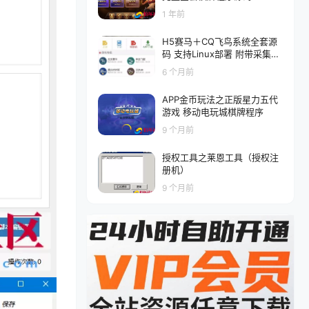
1 年前
H5赛马＋CQ飞鸟系统全套源
码 支持Linux部署 附带采集脚
本
6 个月前
APP金币玩法之正版星力五代
游戏 移动电玩城棋牌程序
9 个月前
授权工具之莱恩工具（授权注
册机）
9 个月前