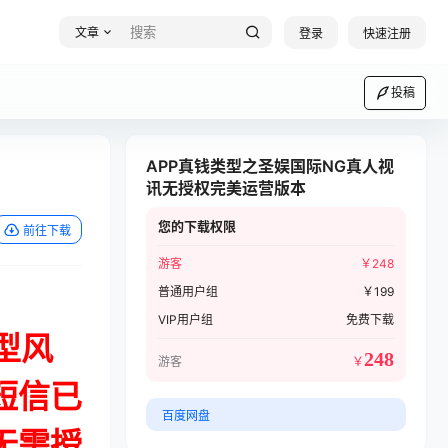
文章
登录
快速注册
投稿
APP真钱类型之圣娱国际NG真人视
讯无授权完美运营版本
您的下载权限
前往下载
游客
￥
248
普通用户组
￥
199
VIP用户组
免费下载
型风
248
游客
￥
短信已
百度网盘
无需授