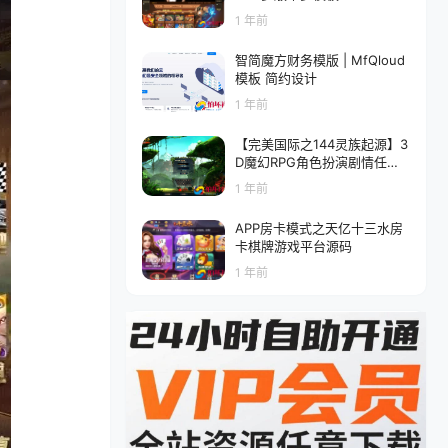
PP三端互通(附视频搭建教
1 年前
程）
智简魔方财务模版 | MfQloud
模板 简约设计
1 年前
【完美国际之144灵族起源】3
D魔幻RPG角色扮演剧情任务
端游-最新整理单机一键即玩镜
1 年前
像端-打包Linux服务端源码视
频架设教程-GM工具-GM运营
APP房卡模式之天亿十三水房
管理后台-配套网页注册-完整
卡棋牌游戏平台源码
PC客户端
1 年前