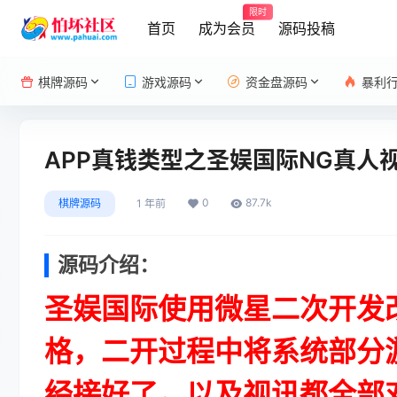
限时
首页
成为会员
源码投稿
棋牌源码
游戏源码
资金盘源码
暴利
APP真钱类型之圣娱国际NG真人
0
87.7k
棋牌源码
1 年前
源码介绍：
圣娱国际使用微星二次开发
格，二开过程中将系统部分
经接好了，以及视讯都全部