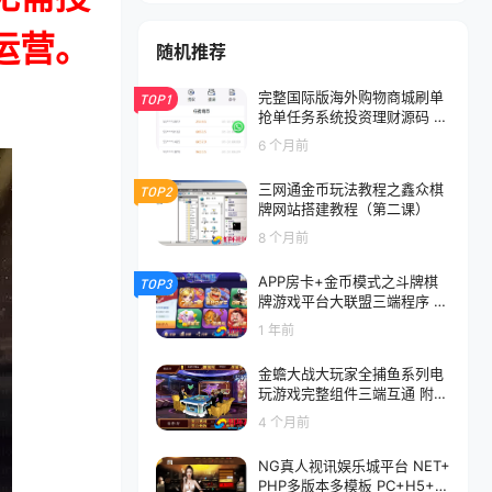
运营。
随机推荐
完整国际版海外购物商城刷单
TOP1
抢单任务系统投资理财源码 购
物平台抢单源码 电商刷单返佣
6 个月前
叠加分组模式 代理分销
三网通金币玩法教程之鑫众棋
TOP2
牌网站搭建教程（第二课）
8 个月前
APP房卡+金币模式之斗牌棋
TOP3
牌游戏平台大联盟三端程序 金
币+房卡 双模式
1 年前
金蟾大战大玩家全捕鱼系列电
玩游戏完整组件三端互通 附视
频搭建教程
4 个月前
NG真人视讯娱乐城平台 NET+
PHP多版本多模板 PC+H5+A