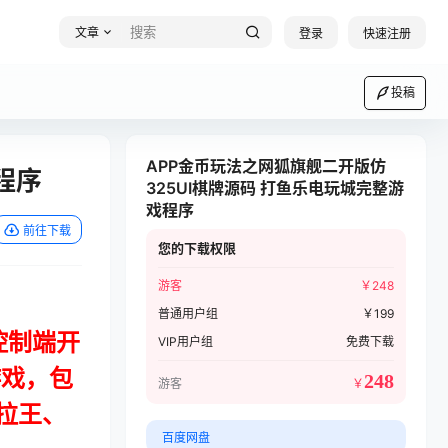
文章
登录
快速注册
投稿
APP金币玩法之网狐旗舰二开版仿
程序
325UI棋牌源码 打鱼乐电玩城完整游
戏程序
前往下载
您的下载权限
游客
￥
248
普通用户组
￥
199
控制端开
VIP用户组
免费下载
游戏，包
248
游客
￥
拉王、
百度网盘