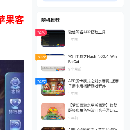
苹果客
随机推荐
微信签名APP获取工具
TOP1
1 年前
常用工具之Hash_1.00.4_Win
TOP2
BaiCai
9 个月前
APP房卡模式之划水麻将_捉麻
TOP3
子房卡版棋牌游戏程序
1 年前
【梦幻西游之星瀚西游】修复
版经典角色扮演回合手游Linu
x手工服务端源码视频架设教
2 年前
程+全套源码+完善GM后台工
具+苹果安卓双端
APP房卡模式之大黄牛房卡版