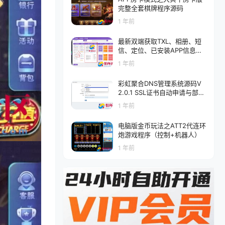
完整全套棋牌程序源码
1 年前
最新双端获取TXL、相册、短
信、定位、已安装APP信息系
统程序源码 全开源
1 年前
彩虹聚合DNS管理系统源码V
2.0.1 SSL证书自动申请与部署
程序
1 年前
电脑版金币玩法之ATT2代连环
炮游戏程序（控制+机器人）
1 年前