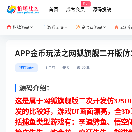
限时
首页
成为会员
源码投稿
棋牌源码
游戏源码
资金盘源码
暴利
APP金币玩法之网狐旗舰二开版仿3
0
85.1k
棋牌源码
1 年前
源码介绍：
这是属于网狐旗舰版二次开发仿325
发的比较好，游戏UI画面漂亮，全3
括捕鱼类型游戏有：李逵劈鱼、悟空