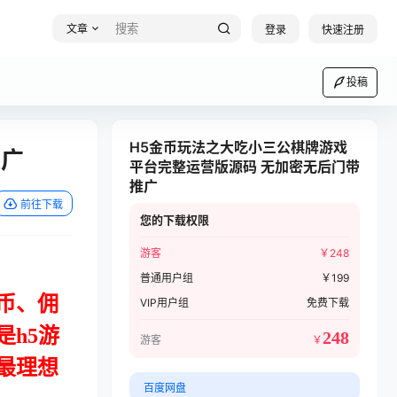
文章
登录
快速注册
投稿
H5金币玩法之大吃小三公棋牌游戏
推广
平台完整运营版源码 无加密无后门带
推广
前往下载
您的下载权限
游客
￥
248
普通用户组
￥
199
币、佣
VIP用户组
免费下载
h5游
248
游客
￥
最理想
百度网盘