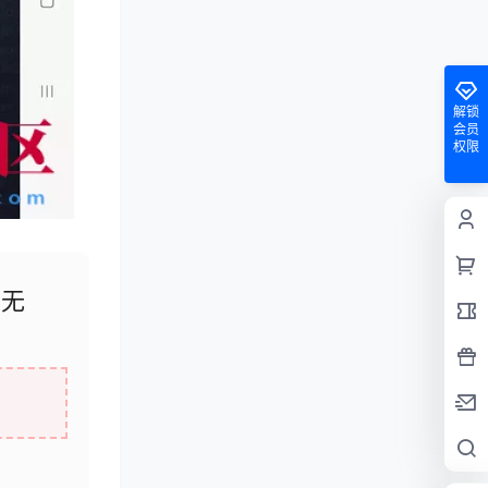
解锁
会员
权限
密无