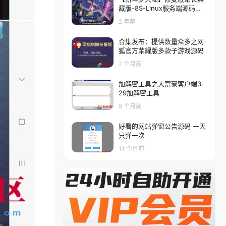
藏版-8S-Linux服务端源码视
频架设教程-完善GM授权后台
2 年前
+外网教程
合集发布：提供数量众多之网
狐官方荣耀版多款子游戏源码
7 个月前
加解密工具之大富豪客户端3.
29加解密工具
9 个月前
好看的网站弹窗公告源码 一天
只弹一次
11 个月前