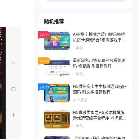
随机推荐
APP房卡模式之蓝山娱乐拖拉
TOP1
机房卡游戏5合1棋牌游戏平台
程序（支持俱乐部_亲友圈）
1 年前
最新域名出售交易平台系统源
TOP2
码 修复版 附搭建教程
1 年前
H5微信房卡牛牛棋牌游戏程序
TOP3
源码 附文字搭建教程
4 个月前
H5真钱类型之H5水果机棋牌
游戏运营级平台程序 老虎机电
玩城源码 附搭建架设视频教程
1 年前
【新斗罗大陆】修复版站长典