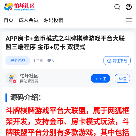
首页
成为会员
源码投稿
APP房卡+金币模式之斗牌棋牌游戏平台大联
盟三端程序 金币+房卡 双模式
0
房卡约战
1 年前
前往下载
怕坏社区
关注
私信
网站管理员
源码介绍：
斗牌棋牌游戏平台大联盟，属于网狐框
架开发，支持金币、房卡模式玩法，斗
牌联盟平台分别有多款游戏，其中包括