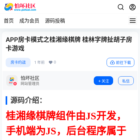
首页
成为会员
源码投稿
APP房卡模式之桂湘缘棋牌 桂林字牌扯胡子房
卡游戏
0
房卡约战
1 年前
前往下载
怕坏社区
关注
私信
网站管理员
源码介绍：
桂湘缘棋牌组件由JS开发，
手机端为JS，后台程序属于