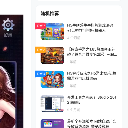
随机推荐
H5牛联盟牛牛棋牌游戏源码
TOP1
+代理推广完整+机器人
4 个月前
【传奇手游之1.85热血帝王轩
TOP2
辕至尊合击微变第2版】三职
业复古特色战神引擎传奇手游-
1 年前
最新打包Win服务端源码视频
架设教程-新版GM多功能网页
H5金币玩法之H5游米娱乐_拉
TOP3
授权物品后台-GM直冲网页后
霸游戏电玩城源码
台-安卓苹果IOS双端版本
1 年前
开发工具之Visual Studio 201
2旗舰版
9 个月前
最新全开源版本 网站自助广告
投放系统源码 附安装教程