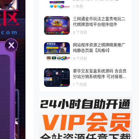
1 年前
三网通金币玩法之富贵电玩二
代棋牌游戏平台程序组件
8 个月前
网站程序资源之棋牌精美推广
纯静态页面【风格9】
9 个月前
豪华交友盲盒系统源码 含会员
分站分销系统程序 可对接易支
付
1 个月前