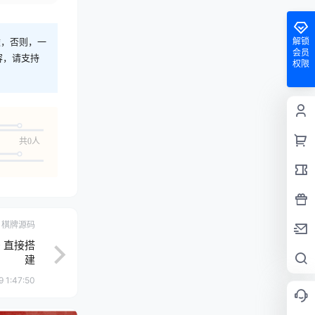
解锁
途，否则，一
会员
容，请支持
权限
共0人
棋牌源码
 直接搭
建
 1:47:50