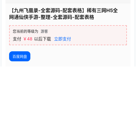
【九州飞凰录-全套源码-配套表格】稀有三网H5全
网通仙侠手游-整理-全套源码-配套表格
您当前的等级为
游客
支付
￥48
以后下载
立即支付
百度网盘
温馨提示：本站提供的一切源码、软件、教程和内容信息都来自网
络收集整理，仅限用于学习和研究目的；不得将上述内容用于商业
或者非法用途，否则，一切后果请用户自负，版权争议与本站无
关。用户必须在下载后的24个小时之内，从您的电脑或手机中彻底
删除上述内容。如果您喜欢该程序和内容，请支持正版，购买注
册，得到更好的正版服务。我们非常重视版权问题，如有侵权请邮
件与我们联系处理。敬请谅解！