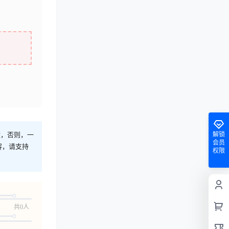
途，否则，一
解锁
会员
容，请支持
权限
共0人