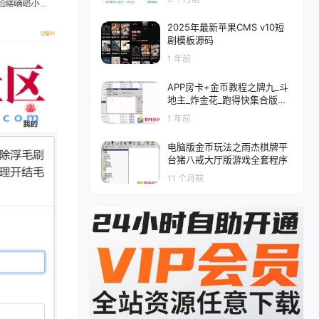
2025年最新苹果CMS v10短
剧模板源码
1 年前
APP房卡+金币教程之牌九_斗
地主_炸金花_跑得快集合版搭
建视频教程
1 年前
电脑版金币玩法之雨杰棋牌平
台猪八戒大厅版游戏全套程序
11 个月前