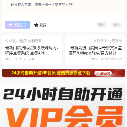
还没有人赞赏，快来当第一个赞赏的人吧！
0
0
海报分享
收藏
公众号/小程序
暴利行业
暴利行业
电商系统
最新门店扫码点餐系统源码 小
最新高仿百度网盘奇妙赏盲盒
程序点餐系统 点餐APP
源码/Uniapp前端/易支付对接/
uniapp多端接入
无限回调/1:1完美复刻UI
2025-3-21 2:39:16
2025-3-22 4:31:42