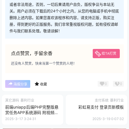
或者非法用途，否则，一切后果请用户自负，版权争议与本站无
关。用户必须在下载后的24个小时之内，从您的电脑或手机中彻底
删除上述内容。如果您喜欢该程序和内容，请支持正版，购买注
册，得到更好的正版服务。我们非常重视版权问题，如有侵权请邮
件与我们联系处理。敬请谅解！
点点赞赏，手留余香
给TA打赏
还没有人赞赏，快来当第一个赞赏的人吧！
0
0
海报分享
收藏
其它源码
暴利行业
支付系统
暴利行业
前端uniapp后端PHP完整版悬
彩虹易支付 登录页新模板
赏任务APP系统源码 附视频教
程
2025-3-17 3:24:31
2025-3-19 0:07:32