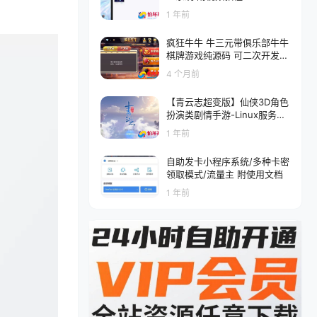
1 年前
疯狂牛牛 牛三元带俱乐部牛牛
棋牌游戏纯源码 可二次开发
带UI工程
4 个月前
【青云志超变版】仙侠3D角色
扮演类剧情手游-Linux服务端
源码架设教程-GM后台-热更
1 年前
新工具-苹果IOS安卓双端版本
自助发卡小程序系统/多种卡密
领取模式/流量主 附使用文档
1 年前