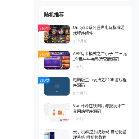
随机推荐
Unity3D系列盛世电玩棋牌游
TOP1
戏程序组件
3 个月前
APP房卡模式之牛小子_牛三元
TOP2
_全民牛牛完整运营版源码
1 年前
电脑版金币玩法之510K游戏程
TOP3
序源码
9 个月前
Vue开源在线图片海报设计工
具网站程序源码
1 年前
云手机群控系统源码 自动化管
理系统 附视频教程