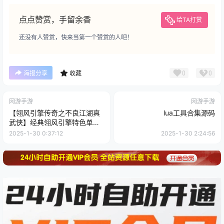
或者非法用途，否则，一切后果请用户自负，版权争议与本站无
关。用户必须在下载后的24个小时之内，从您的电脑或手机中彻底
删除上述内容。如果您喜欢该程序和内容，请支持正版，购买注
册，得到更好的正版服务。我们非常重视版权问题，如有侵权请邮
件与我们联系处理。敬请谅解！
点点赞赏，手留余香
给TA打赏
还没有人赞赏，快来当第一个赞赏的人吧！
0
0
海报分享
收藏
网游手游
网游手游
【翎风引擎传奇之不良江湖真
lua工具合集源码
武侠】经典翎风引擎特色单职
业传奇端游-最新打包Win服务
2025-1-30 0:37:12
2025-1-30 2:24:56
端源码视频架设教程-完整配套